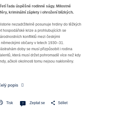
řetí řada úspěšné rodinné ságy. Milostné
féry, kriminální záplety i ohrožení blízkých.
istorie nezadržitelně posunuje hrdiny do těžkých
et hospodářské krize a prohlubujících se
árodnostních konfliktů mezi českými
 německými občany v letech 1930–31.
ástrahám doby se musí přizpůsobit i rodina
alentů, která musí držet pohromadě více než kdy
indy, ačkoli okolnosti tomu nejsou nakloněny.
elý popis
Tisk
Zeptat se
Sdílet