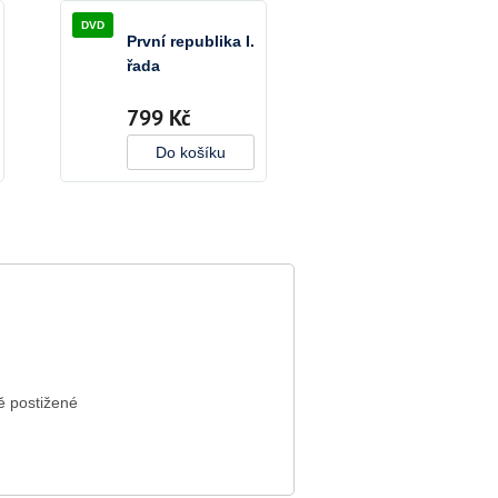
DVD
První republika I.
řada
799 Kč
Do košíku
vě postižené