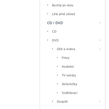
l
Buchty po ránu
Léto plné záhad
CD / DVD
CD
DVD
Děti a rodina
Filmy
Hudební
TV seriály
Večerníčky
Vzdělávací
Dospělí