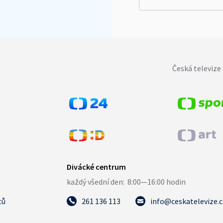
Česká televize 
tů
261 136 113
info@ceskatelevize.