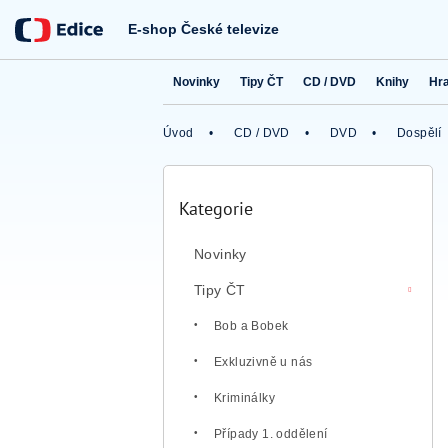
Přejít
na
E-shop České televize
obsah
Novinky
Tipy ČT
CD / DVD
Knihy
Hr
Úvod
CD / DVD
DVD
Dospělí
P
o
Kategorie
Přeskočit
s
kategorie
t
Novinky
r
a
Tipy ČT
n
n
Bob a Bobek
í
Exkluzivně u nás
p
a
Kriminálky
n
e
Případy 1. oddělení