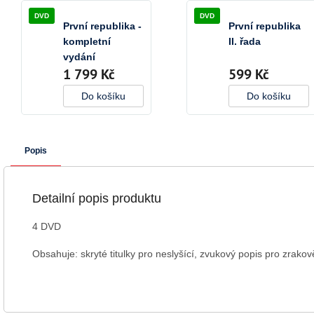
DVD
DVD
První republika -
První republika
kompletní
II. řada
vydání
1 799 Kč
599 Kč
Do košíku
Do košíku
Popis
Detailní popis produktu
4 DVD
Obsahuje: skryté titulky pro neslyšící, zvukový popis pro zrako