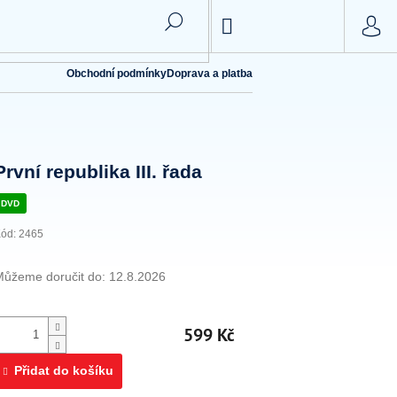
NÁKUPNÍ
KOŠÍK
Obchodní podmínky
Doprava a platba
První republika III. řada
DVD
ód:
2465
Můžeme doručit do:
12.8.2026
599 Kč
Přidat do košíku