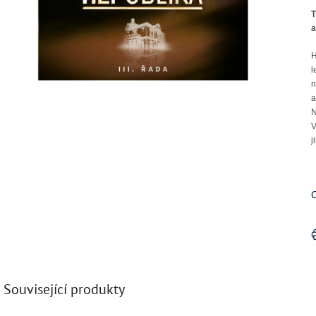
T
a
H
l
n
a
N
V
j
C
Související produkty