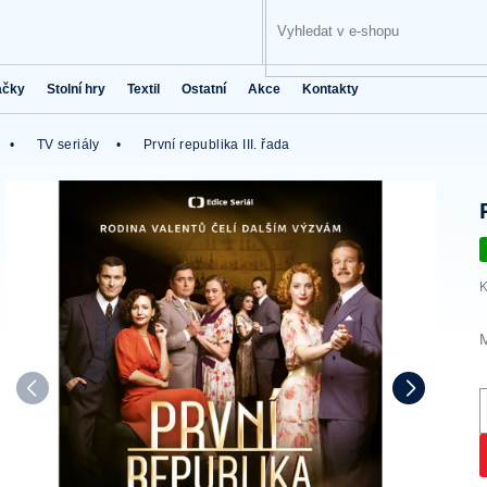
ačky
Stolní hry
Textil
Ostatní
Akce
Kontakty
TV seriály
První republika III. řada
K