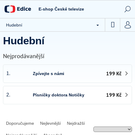
Přejít
Novinky
na
E-shop České televize
obsah
Tipy ČT
NÁKUP
Hudební
CD / DVD
KOŠÍK
Hudební
Knihy
Hračky
Nejprodávanější
Stolní hry
199 Kč
1.
Zpívejte s námi
Textil
Ostatní
199 Kč
2.
Písničky doktora Notičky
Akce
Kontakty
Ř
a
Doporučujeme
Nejlevnější
Nejdražší
Všeobecné obchodní podmínky e-shopu České televize
z