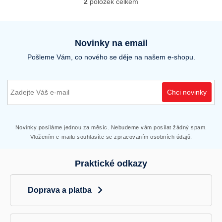
2
položek celkem
O
v
l
á
d
Novinky na email
a
Pošleme Vám, co nového se děje na našem e-shopu.
c
í
p
r
Chci novinky
v
k
y
v
Novinky posíláme jednou za měsíc. Nebudeme vám posílat žádný spam.
ý
Vložením e-mailu souhlasíte se zpracovaním osobních údajů.
p
i
Praktické odkazy
s
u
Doprava a platba