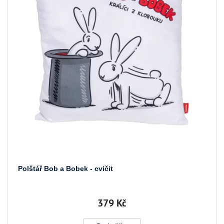
Polštář Bob a Bobek - cvičit
379 Kč