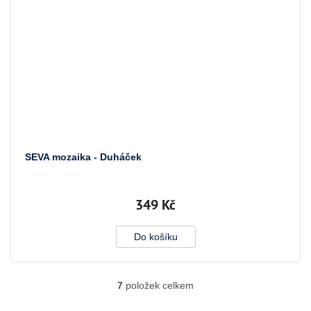
SEVA mozaika - Duháček
349 Kč
Do košíku
7
položek celkem
O
v