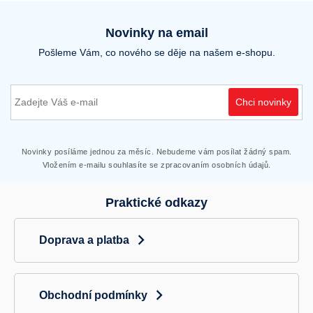
l
á
d
Novinky na email
a
Pošleme Vám, co nového se děje na našem e-shopu.
c
í
p
r
Chci novinky
v
k
y
v
Novinky posíláme jednou za měsíc. Nebudeme vám posílat žádný spam.
ý
Vložením e-mailu souhlasíte se zpracovaním osobních údajů.
p
i
Praktické odkazy
s
u
Doprava a platba
Obchodní podmínky