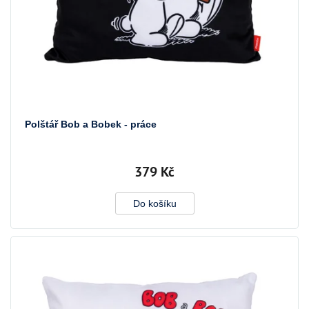
ů
Polštář Bob a Bobek - práce
379 Kč
Do košíku