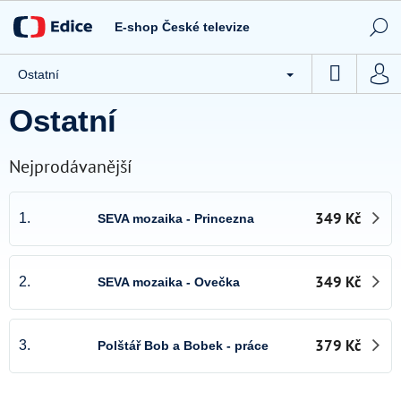
Přejít
Novinky
na
E-shop České televize
obsah
Tipy ČT
NÁKUP
Ostatní
CD / DVD
KOŠÍK
Ostatní
Knihy
Hračky
Nejprodávanější
Stolní hry
349 Kč
1.
SEVA mozaika - Princezna
Textil
Ostatní
349 Kč
2.
SEVA mozaika - Ovečka
Akce
Kontakty
379 Kč
3.
Polštář Bob a Bobek - práce
Všeobecné obchodní podmínky e-shopu České televize