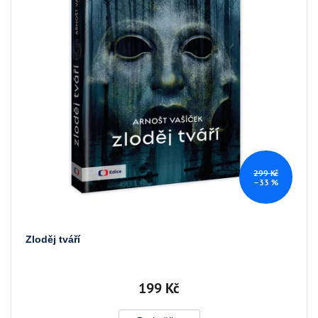
299 Kč
–33 %
Zloděj tváří
199 Kč