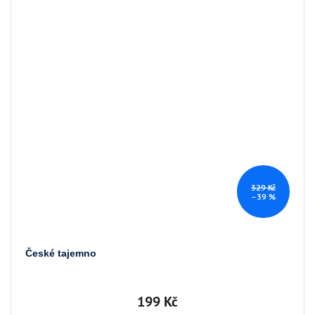
329 Kč
–39 %
České tajemno
199 Kč