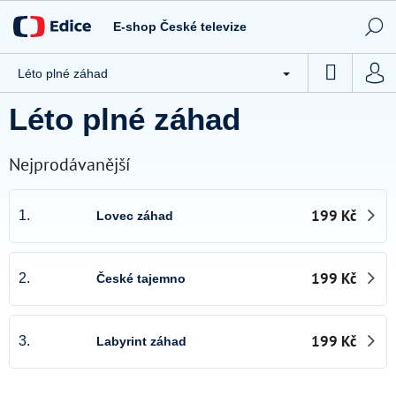
Přejít
Novinky
na
E-shop České televize
obsah
Tipy ČT
NÁKUP
Léto plné záhad
CD / DVD
KOŠÍK
Léto plné záhad
Knihy
Hračky
Nejprodávanější
Stolní hry
199 Kč
1.
Lovec záhad
Textil
Ostatní
199 Kč
2.
České tajemno
Akce
Kontakty
199 Kč
3.
Labyrint záhad
Všeobecné obchodní podmínky e-shopu České televize