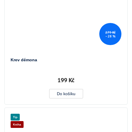
279 Kč
–28 %
Krev démona
199 Kč
Do košíku
Tip
Kniha