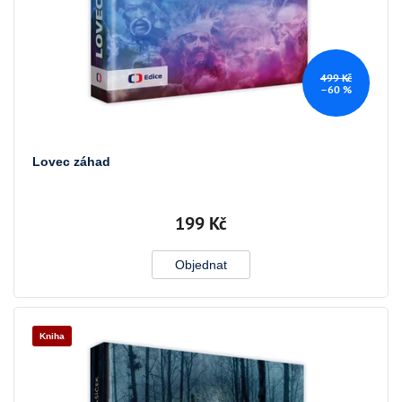
ů
499 Kč
–60 %
Lovec záhad
199 Kč
Objednat
Kniha