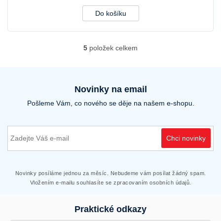
Do košíku
5
položek celkem
O
v
l
á
d
Novinky na email
a
Pošleme Vám, co nového se děje na našem e-shopu.
c
í
p
r
Chci novinky
v
k
y
v
Novinky posíláme jednou za měsíc. Nebudeme vám posílat žádný spam.
ý
Vložením e-mailu souhlasíte se zpracovaním osobních údajů.
p
i
Praktické odkazy
s
u