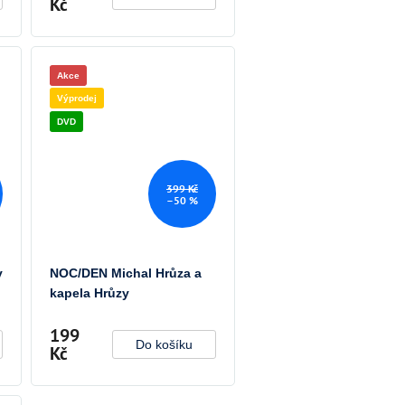
Kč
Akce
Výprodej
DVD
399 Kč
–50 %
y
NOC/DEN Michal Hrůza a
kapela Hrůzy
199
Do košíku
Kč