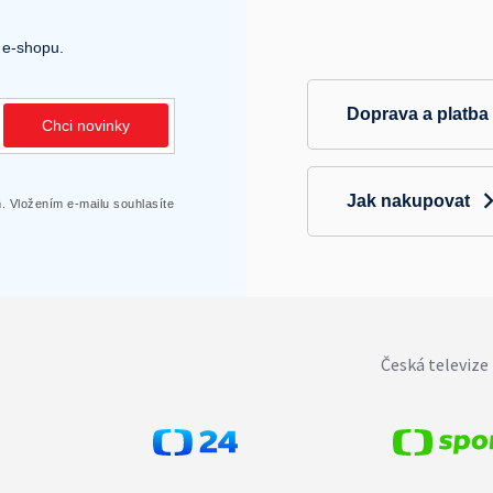
á
d
a
 e-shopu.
c
í
p
Doprava a platba
Chci novinky
r
v
k
y
Jak nakupovat
 Vložením e-mailu souhlasíte
v
ý
p
i
s
u
Česká televize 