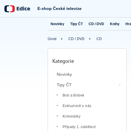
Přejít
na
E-shop České televize
obsah
Novinky
Tipy ČT
CD / DVD
Knihy
Hr
Úvod
CD / DVD
CD
P
o
Kategorie
Přeskočit
s
kategorie
t
Novinky
r
a
Tipy ČT
n
n
Bob a Bobek
í
Exkluzivně u nás
p
a
Kriminálky
n
e
Případy 1. oddělení