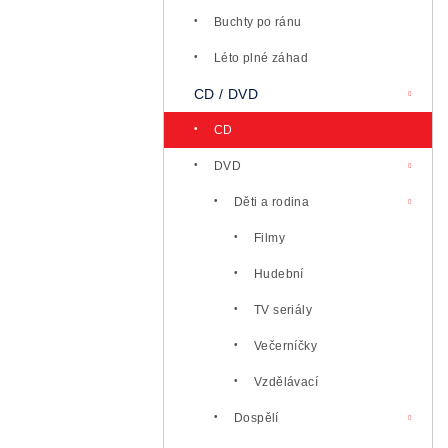
l
Buchty po ránu
Léto plné záhad
CD / DVD
CD
DVD
Děti a rodina
Filmy
Hudební
TV seriály
Večerníčky
Vzdělávací
Dospělí