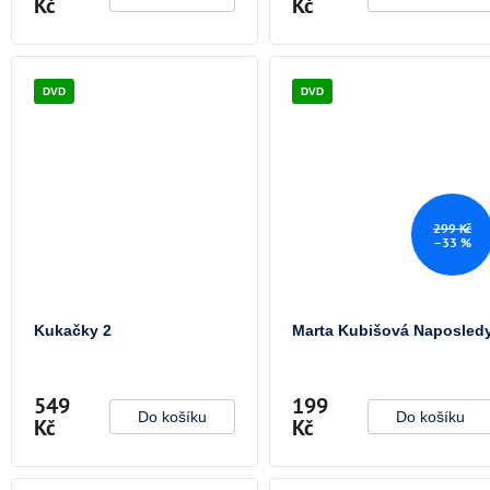
Kč
Kč
DVD
DVD
299 Kč
–33 %
Kukačky 2
Marta Kubišová Naposled
549
199
Do košíku
Do košíku
Kč
Kč