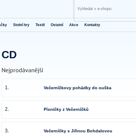
ačky
Stolní hry
Textil
Ostatní
Akce
Kontakty
CD
Nejprodávanější
1.
Večerníčkovy pohádky do ouška
2.
Písničky z Večerníčků
3.
Večerníčky s Jiřinou Bohdalovou