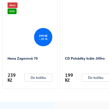
Akce
DVD
299 Kč
–20 %
Hana Zagorová 70
CD Pohádky krále Jiřího
239
199
Do košíku
Do košíku
Kč
Kč
O
v
l