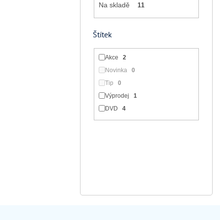
Na skladě
11
Štítek
Akce
2
Novinka
0
Tip
0
Výprodej
1
DVD
4