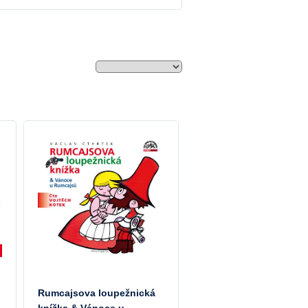
Rumcajsova loupežnická
knížka & Vánoce u