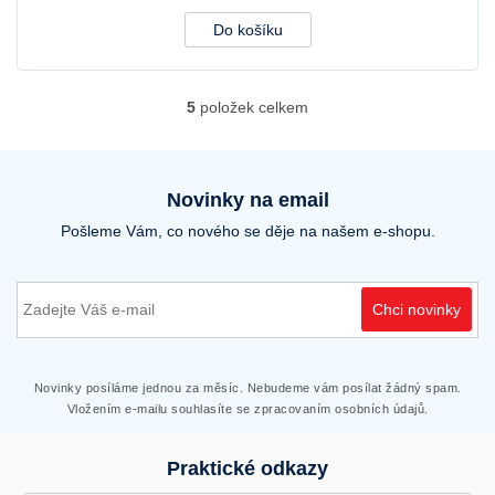
Do košíku
5
položek celkem
O
v
l
á
d
Novinky na email
a
Pošleme Vám, co nového se děje na našem e-shopu.
c
í
p
r
Chci novinky
v
k
y
v
Novinky posíláme jednou za měsíc. Nebudeme vám posílat žádný spam.
ý
Vložením e-mailu souhlasíte se zpracovaním osobních údajů.
p
i
Praktické odkazy
s
u