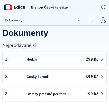
Přejít
Novinky
na
E-shop České televize
obsah
Tipy ČT
NÁKUP
Dokumenty
CD / DVD
KOŠÍK
Dokumenty
Knihy
Hračky
Nejprodávanější
Stolní hry
299 Kč
1.
Herbář
Textil
Ostatní
699 Kč
2.
Český žurnál
Akce
Kontakty
199 Kč
3.
Obrazy pražské periferie
Všeobecné obchodní podmínky e-shopu České televize