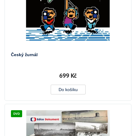
ů
Český žurnál
699 Kč
Do košíku
DVD