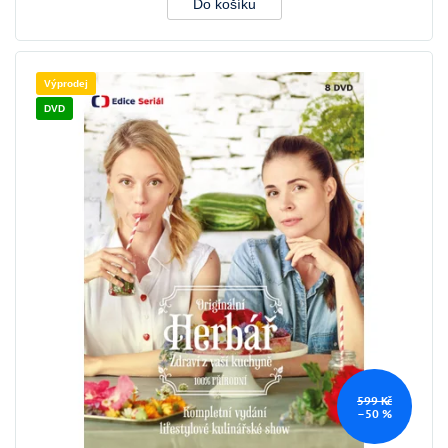
Do košíku
Výprodej
DVD
599 Kč
–50 %