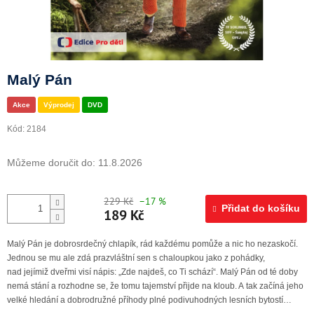
Doprava a platba
Malý Pán
Akce
Výprodej
DVD
Kód:
2184
Můžeme doručit do:
11.8.2026
229 Kč
–17 %
Přidat do košíku
189 Kč
Malý Pán je dobrosrdečný chlapík, rád každému pomůže a nic ho nezaskočí.
Jednou se mu ale zdá prazvláštní sen s chaloupkou jako z pohádky,
nad jejímiž dveřmi visí nápis: „Zde najdeš, co Ti schází“. Malý Pán od té doby
nemá stání a rozhodne se, že tomu tajemství přijde na kloub. A tak začíná jeho
velké hledání a dobrodružné příhody plné podivuhodných lesních bytostí…