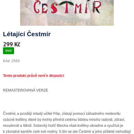
Doprava a platba
Létající Čestmír
299 Kč
DVD
Kód:
2583
REMASTEROVANÁ VERZE
Čestmír, a později mladý učitel Filip, získají pomocí záhadného meteoritu
vzácné květiny, které by mohly přinést celému lidstvu mnoho radosti, zdraví,
moudrosti a štěstí. Sobecký holič Blecha však květiny ukradne a využívá je
k závratné kariéře celé své rodiny. S tím se ale Čestmír a jeho přátelé nehodlají