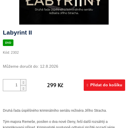
Doprava a platba
Labyrint II
DVD
Kód:
2302
Můžeme doručit do:
12.8.2026
299 Kč
Přidat do košíku
Druhá řada úspěšného kriminálního seriálu režiséra Jiřího Stracha.
Tým majora Remeše, posílen o dva nové členy, řeší další rozsáhlý a
komplikovaný případ. Kriminalisté postupně odhalují složité pozadí série