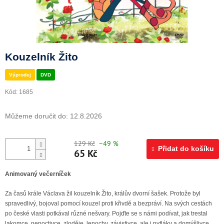
Doprava a platba
Kouzelník Žito
Výprodej
DVD
Kód:
1685
Můžeme doručit do:
12.8.2026
129 Kč
–49 %
Přidat do košíku
65 Kč
Animovaný večerníček
Za časů krále Václava žil kouzelník Žito, králův dvorní šašek. Protože byl
spravedlivý, bojoval pomocí kouzel proti křivdě a bezpráví. Na svých cestách
po české vlasti potkával různé nešvary. Pojďte se s námi podívat, jak trestal
lakomce, nepoctivce, zloděje, lenochy, závistivce, ale i pytláky a domýšlivce.