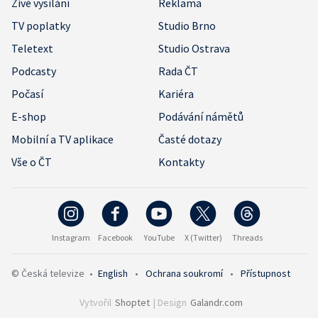
Živé vysílání
Reklama
TV poplatky
Studio Brno
Teletext
Studio Ostrava
Podcasty
Rada ČT
Počasí
Kariéra
E-shop
Podávání námětů
Mobilní a TV aplikace
Časté dotazy
Vše o ČT
Kontakty
Instagram
Facebook
YouTube
X (Twitter)
Threads
© Česká televize
•
English
•
Ochrana soukromí
•
Přístupnost
Vytvořil
Shoptet
| Design
Galandr.com