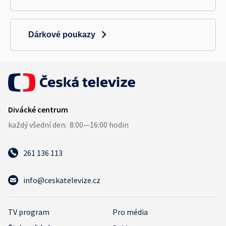
Dárkové poukazy
261 136 113
info@ceskatelevize.cz
TV program
Pro média