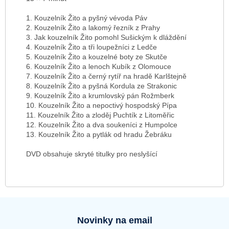
1. Kouzelník Žito a pyšný vévoda Páv
2. Kouzelník Žito a lakomý řezník z Prahy
3. Jak kouzelník Žito pomohl Sušickým k dláždění
4. Kouzelník Žito a tři loupežníci z Ledče
5. Kouzelník Žito a kouzelné boty ze Skutče
6. Kouzelník Žito a lenoch Kubík z Olomouce
7. Kouzelník Žito a černý rytíř na hradě Karlštejně
8. Kouzelník Žito a pyšná Kordula ze Strakonic
9. Kouzelník Žito a krumlovský pán Rožmberk
10. Kouzelník Žito a nepoctivý hospodský Pípa
11. Kouzelník Žito a zloděj Puchtík z Litoměřic
12. Kouzelník Žito a dva soukeníci z Humpolce
13. Kouzelník Žito a pytlák od hradu Žebráku
DVD obsahuje skryté titulky pro neslyšící
Novinky na email