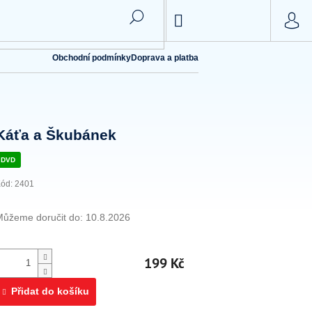
NÁKUPNÍ
KOŠÍK
Obchodní podmínky
Doprava a platba
Káťa a Škubánek
DVD
ód:
2401
Můžeme doručit do:
10.8.2026
199 Kč
Přidat do košíku