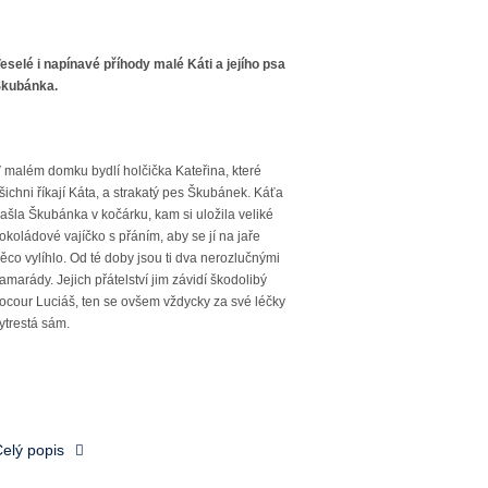
eselé i napínavé příhody malé Káti a jejího psa
kubánka.
 malém domku bydlí holčička Kateřina, které
šichni říkají Káta, a strakatý pes Škubánek. Káťa
ašla Škubánka v kočárku, kam si uložila veliké
okoládové vajíčko s přáním, aby se jí na jaře
ěco vylíhlo. Od té doby jsou ti dva nerozlučnými
amarády. Jejich přátelství jim závidí škodolibý
ocour Luciáš, ten se ovšem vždycky za své léčky
ytrestá sám.
elý popis