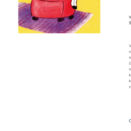
V
Š
V
v
n
č
n
k
k
v
C