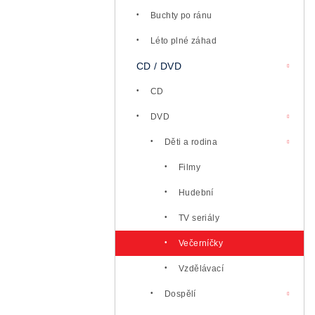
l
Buchty po ránu
Léto plné záhad
CD / DVD
CD
DVD
Děti a rodina
Filmy
Hudební
TV seriály
Večerníčky
Vzdělávací
Dospělí