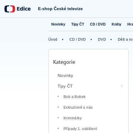
Přejít
na
E-shop České televize
obsah
Novinky
Tipy ČT
CD / DVD
Knihy
Hr
Úvod
CD / DVD
DVD
Děti a r
P
o
Kategorie
Přeskočit
s
kategorie
t
Novinky
r
a
Tipy ČT
n
n
Bob a Bobek
í
Exkluzivně u nás
p
a
Kriminálky
n
e
Případy 1. oddělení