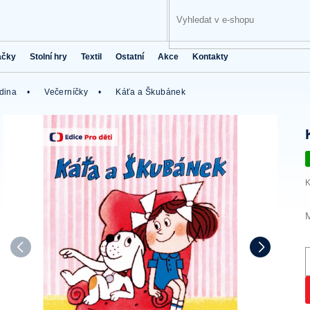
ačky
Stolní hry
Textil
Ostatní
Akce
Kontakty
odina
Večerníčky
Káťa a Škubánek
K