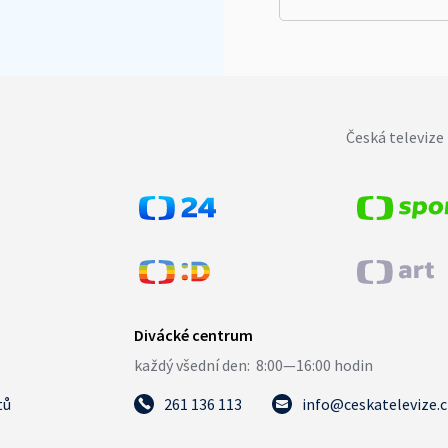
Česká televize 
tů
261 136 113
info@ceskatelevize.