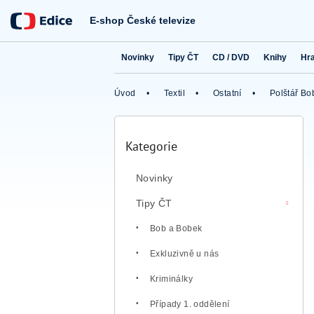
Přejít
na
E-shop České televize
obsah
Novinky
Tipy ČT
CD / DVD
Knihy
Hr
Úvod
Textil
Ostatní
Polštář Bo
P
o
Kategorie
Přeskočit
s
kategorie
t
Novinky
r
a
Tipy ČT
n
n
Bob a Bobek
í
Exkluzivně u nás
p
a
Kriminálky
n
e
Případy 1. oddělení