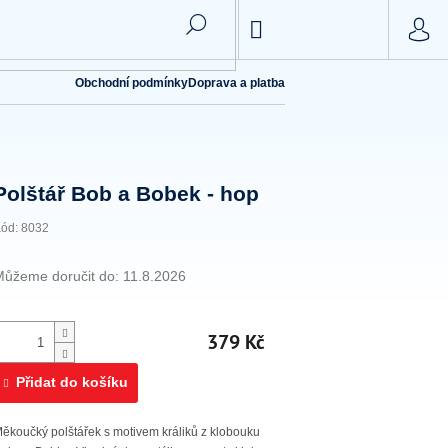
NÁKUPNÍ
KOŠÍK
Obchodní podmínky
Doprava a platba
Polštář Bob a Bobek - hop
ód:
8032
Můžeme doručit do:
11.8.2026
379 Kč
Přidat do košíku
ěkoučký polštářek s motivem králiků z klobouku