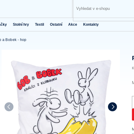
ačky
Stolní hry
Textil
Ostatní
Akce
Kontakty
b a Bobek - hop
K
M