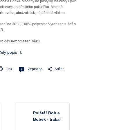
oba a Bobka. Vhodný do postýlky, na cesty i jako
ekorace do dětského pokojíčku. Materiál
ikrovelur, obrázek tisk, náplň duté vlákno.
raní na 30°C, 100% polyester. Vyrobeno ručně v
ČR.
ro děti bez omezení věku.
elý popis
Tisk
Zeptat se
Sdílet
Polštář Bob a
Bobek - trakař