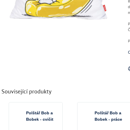
B
d
m
P
P
C
Související produkty
Polštář Bob a
Polštář Bob a
Bobek - cvičit
Bobek - práce