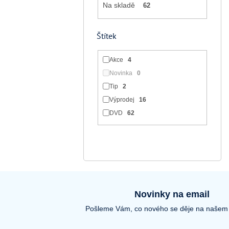
Na skladě
62
Štítek
Akce
4
Novinka
0
Tip
2
Výprodej
16
DVD
62
Novinky na email
Pošleme Vám, co nového se děje na našem