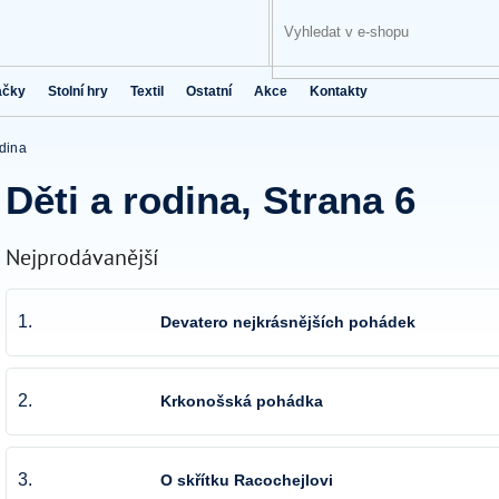
ačky
Stolní hry
Textil
Ostatní
Akce
Kontakty
odina
Děti a rodina
, Strana 6
Nejprodávanější
1.
Devatero nejkrásnějších pohádek
2.
Krkonošská pohádka
3.
O skřítku Racochejlovi