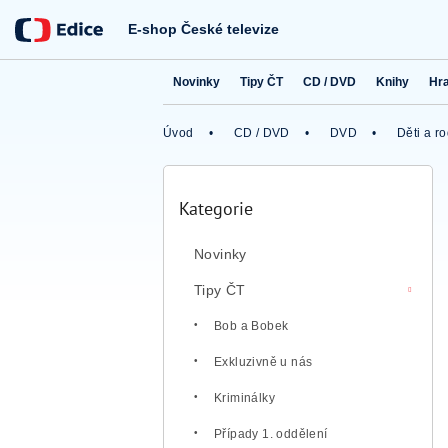
Přejít
na
E-shop České televize
obsah
Novinky
Tipy ČT
CD / DVD
Knihy
Hr
Úvod
CD / DVD
DVD
Děti a r
P
o
Kategorie
Přeskočit
s
kategorie
t
Novinky
r
a
Tipy ČT
n
n
Bob a Bobek
í
Exkluzivně u nás
p
a
Kriminálky
n
e
Případy 1. oddělení