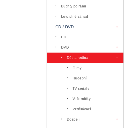
l
Buchty po ránu
Léto plné záhad
CD / DVD
CD
DVD
Děti a rodina
Filmy
Hudební
TV seriály
Večerníčky
Vzdělávací
Dospělí