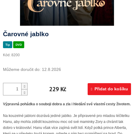
Doprava a platba
Čarovné jablko
Tip
DVD
Kód:
8200
Můžeme doručit do:
12.8.2026
229 Kč
Přidat do košíku
Výpravná pohádka o souboji dobra a zla i hledání své vlastní cesty životem.
Na kouzelné jabloni dozrává jediné jablko. Je připravené pro mladou léčitelku
Hanu, aby mohla zdědit kouzelnou moc od své maminky Zory a chránit tak
dobro v království. Hanu však více zajímá svět lidí. Když potká prince Alberta,
který se v převleku toulá krajem, odjede s ním bez rozmýšlení na hrad. Do