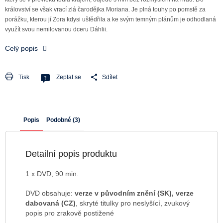
království se však vrací zlá čarodějka Moriana. Je plná touhy po pomstě za
porážku, kterou jí Zora kdysi uštědřila a ke svým temným plánům je odhodlaná
využít svou nemilovanou dceru Dáhlii.
Celý popis
Tisk
Zeptat se
Sdílet
Popis
Podobné (3)
Detailní popis produktu
1 x DVD, 90 min.
DVD obsahuje:
verze v původním znění (SK), verze
dabovaná (CZ)
, skryté titulky pro neslyšící, zvukový
popis pro zrakově postižené