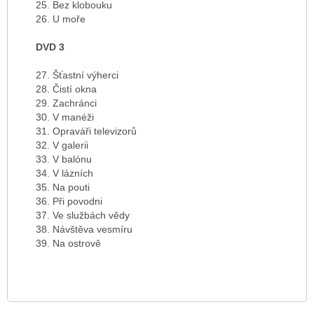
25. Bez klobouku
26. U moře
DVD 3
27. Šťastní výherci
28. Čistí okna
29. Zachránci
30. V manéži
31. Opraváři televizorů
32. V galerii
33. V balónu
34. V lázních
35. Na pouti
36. Při povodni
37. Ve službách vědy
38. Návštěva vesmíru
39. Na ostrově