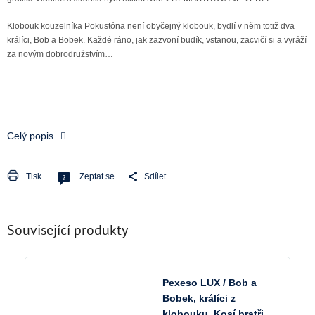
Klobouk kouzelníka Pokustóna není obyčejný klobouk, bydlí v něm totiž dva
králíci, Bob a Bobek. Každé ráno, jak zazvoní budík, vstanou, zacvičí si a vyráží
za novým dobrodružstvím…
Celý popis
Tisk
Zeptat se
Sdílet
Související produkty
Pexeso LUX / Bob a
Bobek, králíci z
klobouku, Kosí bratři