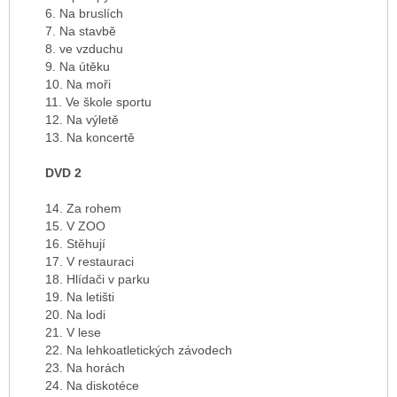
6. Na bruslích
7. Na stavbě
8. ve vzduchu
9. Na útěku
10. Na moři
11. Ve škole sportu
12. Na výletě
13. Na koncertě
DVD 2
14. Za rohem
15. V ZOO
16. Stěhují
17. V restauraci
18. Hlídači v parku
19. Na letišti
20. Na lodi
21. V lese
22. Na lehkoatletických závodech
23. Na horách
24. Na diskotéce