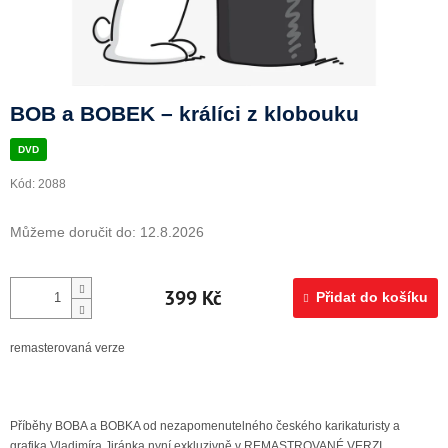
Doprava a platba
BOB a BOBEK – králíci z klobouku
DVD
Kód:
2088
Můžeme doručit do:
12.8.2026
399 Kč
Přidat do košíku
remasterovaná verze
Příběhy BOBA a BOBKA od nezapomenutelného českého karikaturisty a
grafika Vladimíra Jiránka nyní exkluzivně v REMASTROVANÉ VERZI.