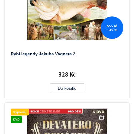
ů
655 Kč
–49 %
Rybí legendy Jakuba Vágnera 2
328 Kč
Do košíku
Výprodej
DVD