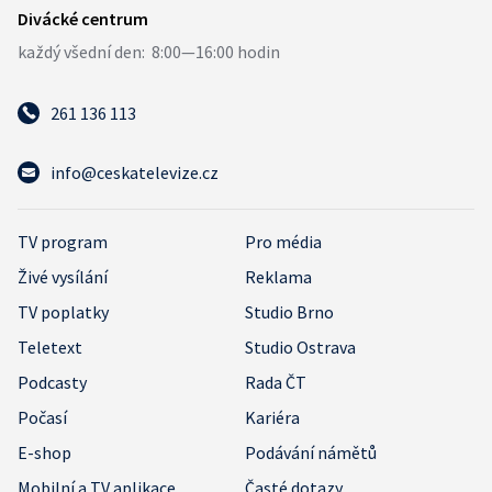
261 136 113
info@ceskatelevize.cz
TV program
Pro média
Živé vysílání
Reklama
TV poplatky
Studio Brno
Teletext
Studio Ostrava
Podcasty
Rada ČT
Počasí
Kariéra
E-shop
Podávání námětů
Mobilní a TV aplikace
Časté dotazy