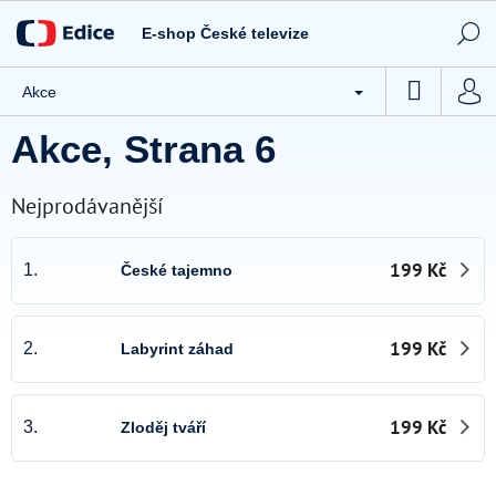
Přejít
Novinky
na
E-shop České televize
obsah
Tipy ČT
NÁKUP
Akce
CD / DVD
KOŠÍK
Akce
, Strana 6
Knihy
Hračky
Nejprodávanější
Stolní hry
199 Kč
1.
České tajemno
Textil
Ostatní
199 Kč
2.
Labyrint záhad
Akce
Kontakty
199 Kč
3.
Zloděj tváří
Všeobecné obchodní podmínky e-shopu České televize