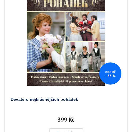
888 Kč
–55 %
Devatero nejkrásnějších pohádek
399 Kč