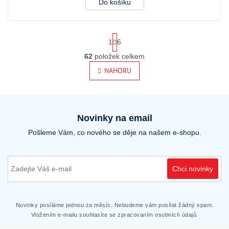
Do košíku
S
1
6
t
r
62
položek celkem
O
á
v
NAHORU
n
l
k
o
á
v
d
á
a
n
Novinky na email
c
í
í
Pošleme Vám, co nového se děje na našem e-shopu.
p
r
v
k
Chci novinky
y
v
ý
p
Novinky posíláme jednou za měsíc. Nebudeme vám posílat žádný spam.
i
Vložením e-mailu souhlasíte se zpracovaním osobních údajů.
s