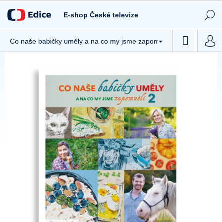
Přejít
Novinky
na
E-shop České televize
obsah
Tipy ČT
NÁKUP
Co naše babičky uměly a na co my jsme zapomněli 2
CD / DVD
KOŠÍK
Knihy
Hračky
Stolní hry
Textil
Ostatní
Akce
Kontakty
Všeobecné obchodní podmínky e-shopu České televize