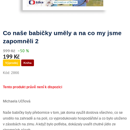
Doprava a platba
Co naše babičky uměly a na co my jsme
zapomněli 2
399 Kč
–50 %
199 Kč
Výprodej
Kniha
Kód:
2866
Michaela Učňová
Naše babičky byly přebornice v tom, jak doma využít doslova všechno, co se
urodilo na zahradě a na poli, co vyprodukovalo hospodářství a co bylo uloženo
v zásobách na zimu. A když bylo potřeba, dokázaly uvařit chutné jídlo ze
skromných zásob.