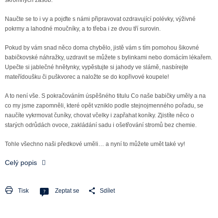
Naučte se to i vy a pojďte s námi připravovat ozdravující polévky, výživné
pokrmy a lahodné moučníky, a to třeba i ze dvou tří surovin.
Pokud by vám snad něco doma chybělo, jistě vám s tím pomohou šikovné
babičkovské náhražky, uzdravit se můžete s bylinkami nebo domácím lékařem.
Upečte si jablečné hnětynky, vypěstujte si jahody ve slámě, nasbírejte
mateřídoušku či puškvorec a naložte se do kopřivové koupele!
A to není vše. S pokračováním úspěšného titulu Co naše babičky uměly a na
co my jsme zapomněli, které opět vzniklo podle stejnojmenného pořadu, se
naučíte vykrmovat čuníky, chovat včelky i zapřahat koníky. Zjistíte něco o
starých odrůdách ovoce, zakládání sadu i ošetřování stromů bez chemie.
Tohle všechno naši předkové uměli… a nyní to můžete umět také vy!
Celý popis
Tisk
Zeptat se
Sdílet