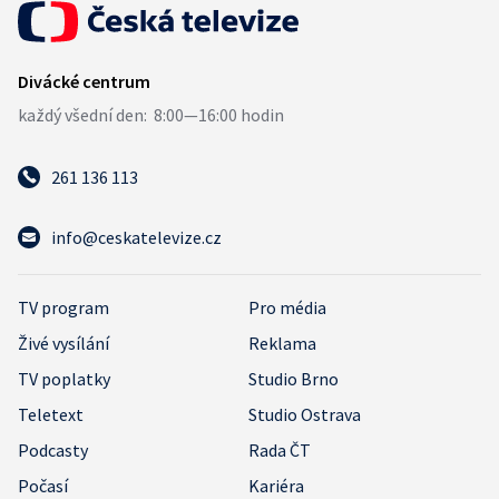
261 136 113
info@ceskatelevize.cz
TV program
Pro média
Živé vysílání
Reklama
TV poplatky
Studio Brno
Teletext
Studio Ostrava
Podcasty
Rada ČT
Počasí
Kariéra