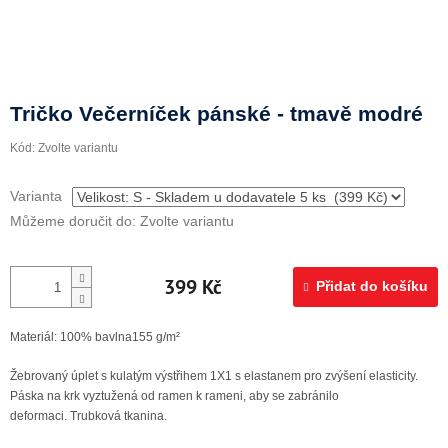
Doprava a platba
Tričko Večerníček pánské - tmavě modré
Kód:
Zvolte variantu
Varianta
Můžeme doručit do:
Zvolte variantu
399 Kč
Přidat do košíku
Materiál:
100% bavlna155 g/m²
Žebrovaný úplet s kulatým výstřihem 1X1 s elastanem pro zvýšení elasticity.
Páska na krk vyztužená od ramen k rameni, aby se zabránilo
deformaci. Trubková tkanina.