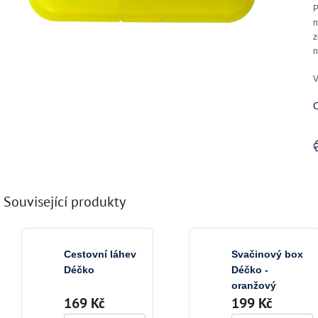
P
m
z
n
V
C
Související produkty
Cestovní láhev
Svačinový box
Déčko
Déčko -
oranžový
169 Kč
199 Kč