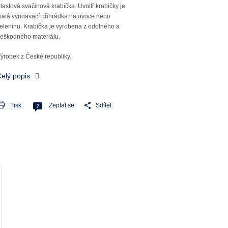
lastová svačinová krabička. Uvnitř krabičky je
alá vyndavací přihrádka na ovoce nebo
eleninu. Krabička je vyrobena z odolného a
eškodného materiálu.
ýrobek z České republiky.
elý popis
Tisk
Zeptat se
Sdílet