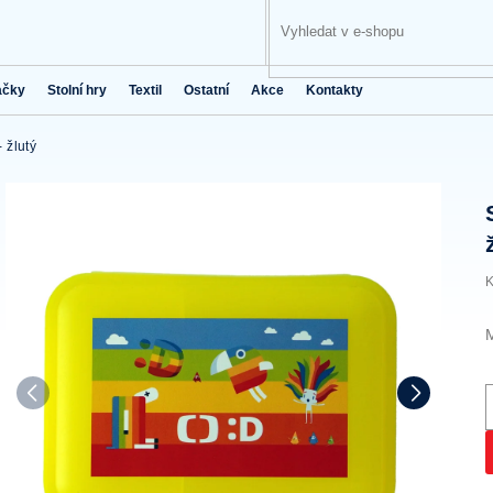
ačky
Stolní hry
Textil
Ostatní
Akce
Kontakty
 žlutý
K