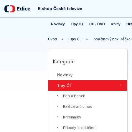
Přejít
na
E-shop České televize
obsah
Novinky
Tipy ČT
CD / DVD
Knihy
Hr
Úvod
Tipy ČT
Svačinový box Déčko -
P
o
Kategorie
Přeskočit
s
kategorie
t
Novinky
r
a
Tipy ČT
n
n
Bob a Bobek
í
Exkluzivně u nás
p
a
Kriminálky
n
e
Případy 1. oddělení