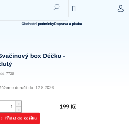
NÁKUPNÍ
KOŠÍK
Obchodní podmínky
Doprava a platba
Svačinový box Déčko -
žlutý
ód:
7738
Můžeme doručit do:
12.8.2026
199 Kč
Přidat do košíku