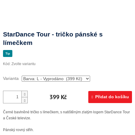
Doprava a platba
StarDance Tour - tričko pánské s
límečkem
Tip
Kód:
Zvolte variantu
Varianta
399 Kč
Přidat do košíku
Černé bavlněné tričko s límečkem, s natištěným zlatým logem StarDance Tour
a České televize.
Pánský rovný střih.