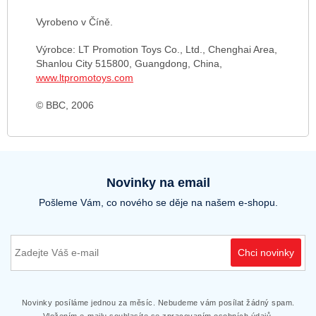
Vyrobeno v Číně.
Výrobce: LT Promotion Toys Co., Ltd., Chenghai Area,
Shanlou City 515800, Guangdong, China,
www.ltpromotoys.com
© BBC, 2006
Novinky na email
Pošleme Vám, co nového se děje na našem e-shopu.
Chci novinky
Novinky posíláme jednou za měsíc. Nebudeme vám posílat žádný spam.
Vložením e-mailu souhlasíte se zpracovaním osobních údajů.