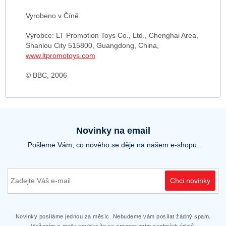
Vyrobeno v Číně.
Výrobce: LT Promotion Toys Co., Ltd., Chenghai Area,
Shanlou City 515800, Guangdong, China,
www.ltpromotoys.com
© BBC, 2006
Novinky na email
Pošleme Vám, co nového se děje na našem e-shopu.
Chci novinky
Novinky posíláme jednou za měsíc. Nebudeme vám posílat žádný spam.
Vložením e-mailu souhlasíte se zpracovaním osobních údajů.