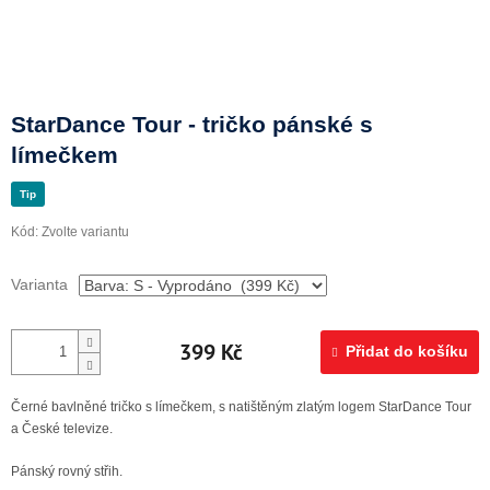
Doprava a platba
StarDance Tour - tričko pánské s
límečkem
Tip
Kód:
Zvolte variantu
Varianta
399 Kč
Přidat do košíku
Černé bavlněné tričko s límečkem, s natištěným zlatým logem StarDance Tour
a České televize.
Pánský rovný střih.