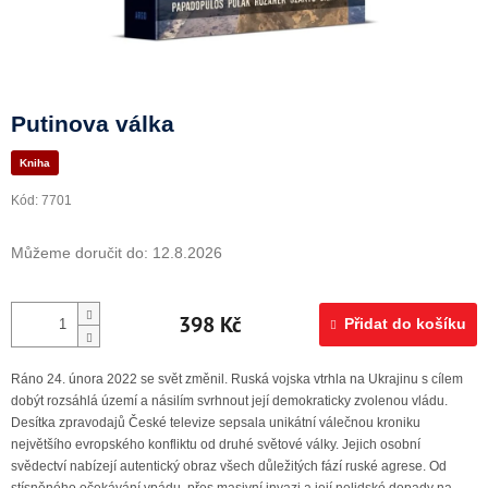
Doprava a platba
Putinova válka
Kniha
Kód:
7701
Můžeme doručit do:
12.8.2026
398 Kč
Přidat do košíku
Ráno 24. února 2022 se svět změnil. Ruská vojska vtrhla na Ukrajinu s cílem
dobýt rozsáhlá území a násilím svrhnout její demokraticky zvolenou vládu.
Desítka zpravodajů České televize sepsala unikátní válečnou kroniku
největšího evropského konfliktu od druhé světové války. Jejich osobní
svědectví nabízejí autentický obraz všech důležitých fází ruské agrese. Od
stísněného očekávání vpádu, přes masivní invazi a její nelidské dopady na