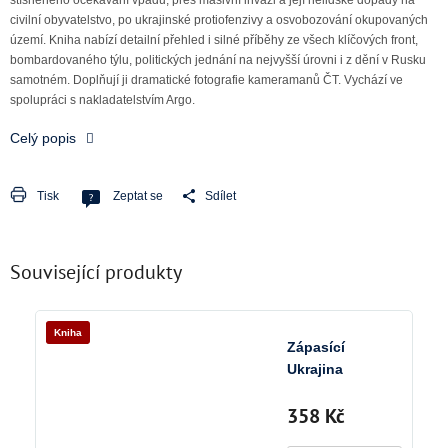
civilní obyvatelstvo, po ukrajinské protiofenzivy a osvobozování okupovaných
území. Kniha nabízí detailní přehled i silné příběhy ze všech klíčových front,
bombardovaného týlu, politických jednání na nejvyšší úrovni i z dění v Rusku
samotném. Doplňují ji dramatické fotografie kameramanů ČT. Vychází ve
spolupráci s nakladatelstvím Argo.
Celý popis
Tisk
Zeptat se
Sdílet
Související produkty
Kniha
Zápasící
Ukrajina
358 Kč