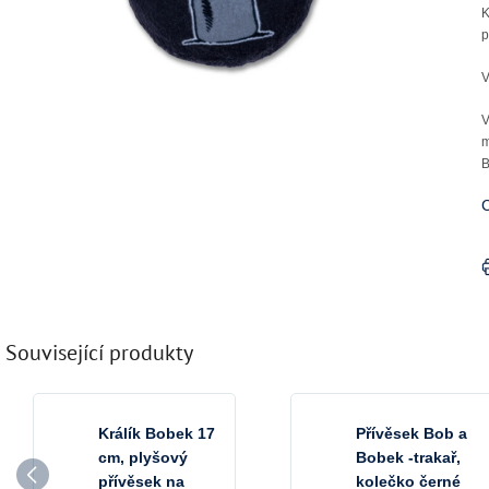
K
p
V
V
m
B
C
Související produkty
Králík Bobek 17
Přívěsek Bob a
cm, plyšový
Bobek -trakař,
přívěsek na
kolečko černé