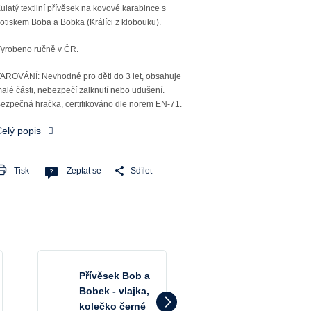
ulatý textilní přívěsek na kovové karabince s
otiskem Boba a Bobka (Králíci z klobouku).
yrobeno ručně v ČR.
AROVÁNÍ: Nevhodné pro děti do 3 let, obsahuje
alé části, nebezpečí zalknutí nebo udušení.
ezpečná hračka, certifikováno dle norem EN-71.
elý popis
Tisk
Zeptat se
Sdílet
Přívěsek Bob a
Přívěsek Bob 
Bobek - vlajka,
Bobek - trakař
kolečko černé
srdíčko