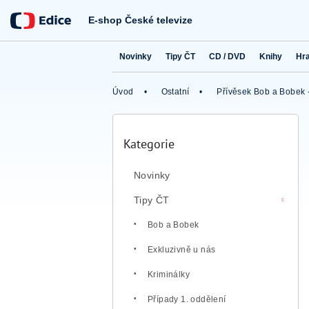
Přejít
na
E-shop České televize
obsah
Novinky
Tipy ČT
CD / DVD
Knihy
Hr
Úvod
Ostatní
Přívěsek Bob a Bobek -
P
o
Kategorie
Přeskočit
s
kategorie
t
Novinky
r
a
Tipy ČT
n
n
Bob a Bobek
í
Exkluzivně u nás
p
a
Kriminálky
n
e
Případy 1. oddělení