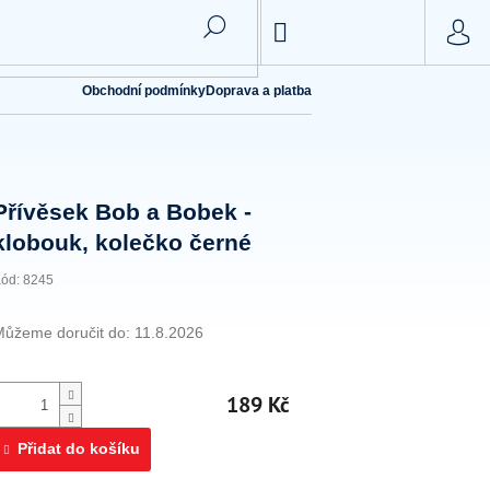
NÁKUPNÍ
KOŠÍK
Obchodní podmínky
Doprava a platba
Přívěsek Bob a Bobek -
klobouk, kolečko černé
ód:
8245
Můžeme doručit do:
11.8.2026
189 Kč
Přidat do košíku