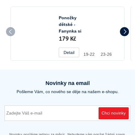
Ponožky
dětské -
Fanynka si
179 Kč
hraje
Detail
19-22
23-26
Novinky na email
Pošleme Vám, co nového se děje na našem e-shopu.
Chci novinky
Novinky posíláme jednou za měsíc. Nebudeme vám posílat žádný spam.