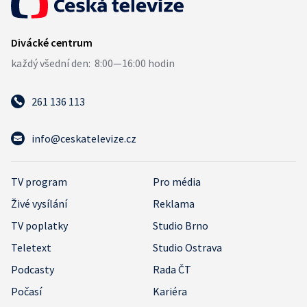
261 136 113
info@ceskatelevize.cz
TV program
Pro média
Živé vysílání
Reklama
TV poplatky
Studio Brno
Teletext
Studio Ostrava
Podcasty
Rada ČT
Počasí
Kariéra