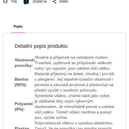
Tisk
Zeptat se
Sdílet
Popis
Detailní popis produktu
Vhodné a příjemné na celodenní nošení.
Vlastnosti
Trvanlivé, opětovně se přizpůsobí velikosti
ponožky:
nohy i po vyprání, jsou odolné vůči oděru.
Materiál příjemný na dotek, vhodný i pro lidi
Bavlna
s alergiemi. Její tepelně-izolační vlastnosti i
(90%):
pevnost a zároveň pružnost ji předurčují na
přední využití v textilním průmyslu.
Syntetické vlákno, známé také jako nylon,
je oblíbené díky svým výborným
Polyamid
vlastnostem. Je mimořádně pevné a odolné
(8%):
vůči oděru. Téměř vůbec nevlhne a pokud
ano, rychle schne.
Polyuretanové vlákno s vysokou elasticitou.
Elastan
Zaručí, že se ponožka i po mnoha praních