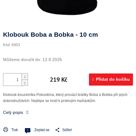
Doprava a platba
Klobouk Boba a Bobka - 10 cm
Kód:
6903
Můžeme doručit do:
12.8.2026
219 Kč
Přidat do košíku
Klobouk kouzelníka Pokustóna, který provází králíky Boba a Bobka při jejich
dobrodružstvích. Nejlépe se hodí k prstovým maňáskům.
Celý popis
Tisk
Zeptat se
Sdílet