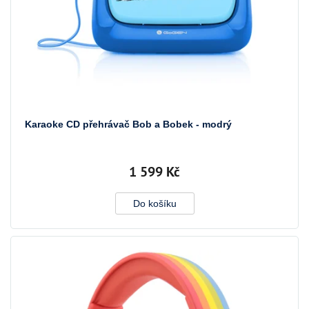
ů
Karaoke CD přehrávač Bob a Bobek - modrý
1 599 Kč
Do košíku