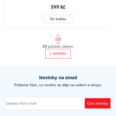
399 Kč
Do košíku
S
1
2
t
r
23
položek celkem
O
á
v
NAHORU
n
l
k
o
á
v
d
á
a
n
Novinky na email
c
í
í
Pošleme Vám, co nového se děje na našem e-shopu.
p
r
v
k
Chci novinky
y
v