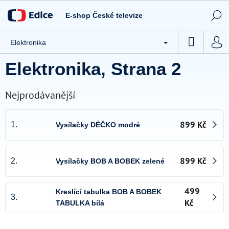
Přejít
Novinky
na
E-shop České televize
obsah
Tipy ČT
NÁKUP
Elektronika
CD / DVD
KOŠÍK
Elektronika
, Strana 2
Knihy
Hračky
Nejprodávanější
Stolní hry
899 Kč
1.
Vysílačky DÉČKO modré
Textil
Ostatní
899 Kč
2.
Vysílačky BOB A BOBEK zelené
Akce
499
Kreslící tabulka BOB A BOBEK
Kontakty
3.
Kč
TABULKA bílá
Všeobecné obchodní podmínky e-shopu České televize