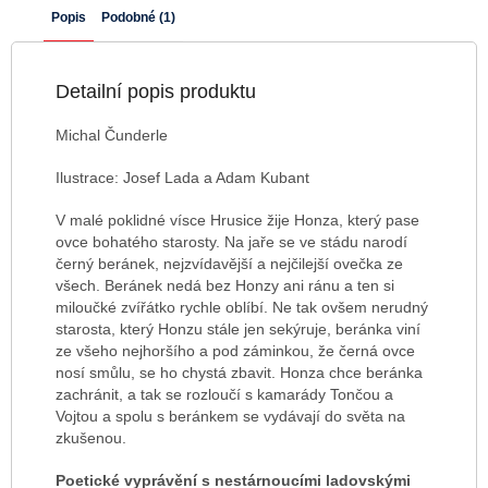
Popis
Podobné (1)
Detailní popis produktu
Michal Čunderle
Ilustrace: Josef Lada a Adam Kubant
V malé poklidné vísce Hrusice žije Honza, který pase
ovce bohatého starosty. Na jaře se ve stádu narodí
černý beránek, nejzvídavější a nejčilejší ovečka ze
všech. Beránek nedá bez Honzy ani ránu a ten si
miloučké zvířátko rychle oblíbí. Ne tak ovšem nerudný
starosta, který Honzu stále jen sekýruje, beránka viní
ze všeho nejhoršího a pod záminkou, že černá ovce
nosí smůlu, se ho chystá zbavit. Honza chce beránka
zachránit, a tak se rozloučí s kamarády Tončou a
Vojtou a spolu s beránkem se vydávají do světa na
zkušenou.
Poetické vyprávění s nestárnoucími ladovskými