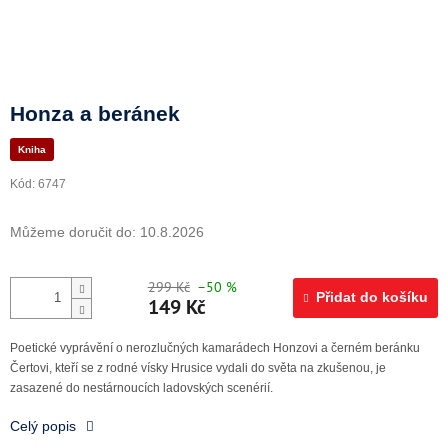
Doprava a platba
Honza a beránek
Kniha
Kód:
6747
Můžeme doručit do:
10.8.2026
299 Kč
–50 %
Přidat do košíku
149 Kč
Poetické vyprávění o nerozlučných kamarádech Honzovi a černém beránku
Čertovi, kteří se z rodné vísky Hrusice vydali do světa na zkušenou, je
zasazené do nestárnoucích ladovských scenérií.
Celý popis