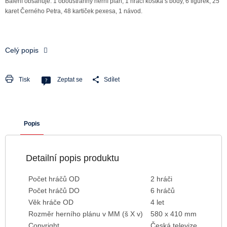
Balení obsahuje: 1 oboustranný herní plán, 1 hrací kostka s body, 6 figurek, 25
karet Černého Petra, 48 kartiček pexesa, 1 návod.
Celý popis
Tisk
Zeptat se
Sdílet
Popis
Detailní popis produktu
Počet hráčů OD
2 hráči
Počet hráčů DO
6 hráčů
Věk hráče OD
4 let
Rozměr herního plánu v MM (š X v)
580 x 410 mm
Copyright
Česká televize