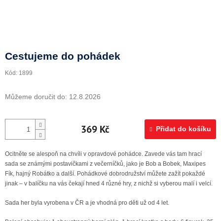
Doprava a platba
Cestujeme do pohádek
Kód:
1899
Můžeme doručit do:
12.8.2026
369 Kč
Přidat do košíku
Ocitněte se alespoň na chvíli v opravdové pohádce. Zavede vás tam hrací
sada se známými postavičkami z večerníčků, jako je Bob a Bobek, Maxipes
Fík, hajný Robátko a další. Pohádkové dobrodružství můžete zažít pokaždé
jinak – v balíčku na vás čekají hned 4 různé hry, z nichž si vyberou malí i velcí.
Sada her byla vyrobena v ČR a je vhodná pro děti už od 4 let.