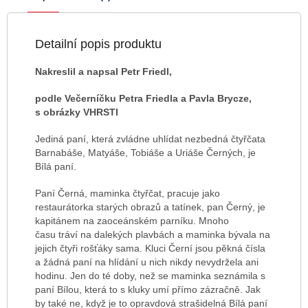
Detailní popis produktu
Nakreslil a napsal Petr Friedl,
podle Večerníčku Petra Friedla a Pavla Brycze,
s obrázky VHRSTI
Jediná paní, která zvládne uhlídat nezbedná čtyřčata
Barnabáše, Matyáše, Tobiáše a Uriáše Černých, je
Bílá paní.
Paní Černá, maminka čtyřčat, pracuje jako
restaurátorka starých obrazů a tatínek, pan Černý, je
kapitánem na zaoceánském parníku. Mnoho
času tráví na dalekých plavbách a maminka bývala na
jejich čtyři rošťáky sama. Kluci Černí jsou pěkná čísla
a žádná paní na hlídání u nich nikdy nevydržela ani
hodinu. Jen do té doby, než se maminka seznámila s
paní Bílou, která to s kluky umí přímo zázračně. Jak
by také ne, když je to opravdová strašidelná Bílá paní