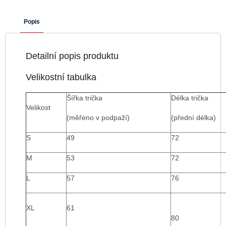
Popis
Detailní popis produktu
Velikostní tabulka
Šířka trička
Délka trička
Velikost
(měřeno v podpaží)
(přední délka)
S
49
72
M
53
72
L
57
76
XL
61
80