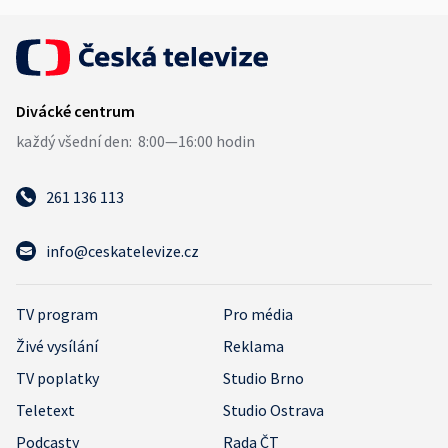
261 136 113
info@ceskatelevize.cz
TV program
Pro média
Živé vysílání
Reklama
TV poplatky
Studio Brno
Teletext
Studio Ostrava
Podcasty
Rada ČT