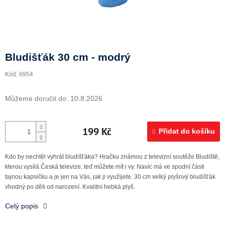
Doprava a platba
Bludišťák 30 cm - modrý
Kód:
6954
Můžeme doručit do:
10.8.2026
199 Kč
Přidat do košíku
Kdo by nechtěl vyhrát bludišťáka? Hračku známou z televizní soutěže Bludiště,
kterou vysílá Česká televize, teď můžete mít i vy. Navíc má ve spodní části
tajnou kapsičku a je jen na Vás, jak ji využijete. 30 cm velký plyšový bludišťák
vhodný po děti od narození. Kvalitní hebká plyš.
Celý popis